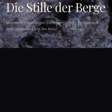
Die Stille der Berge
Momente eingefangen zwischen Gipfeln, Fjorden und
ENTDECKEN
dem goldenen Licht der Natur.
Ausgewählte Arbeiten
ALLE ANSEHEN
→